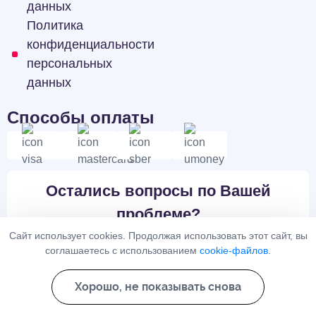
данных
Политика
конфиденциальности
персональных
данных
Способы оплаты
Остались вопросы по Вашей
проблеме?
Подпишитесь на нашу рассылку с полезными советами
Сайт использует cookies. Продолжая использовать этот сайт, вы
в сфере психиатрии и наркологии
соглашаетесь с использованием
cookie-файлов
.
Хорошо, не показывать снова