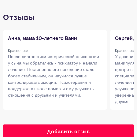
Отзывы
Анна, мама 10-летнего Вани
Сергей, 
Красноярск
Красноярск
После диагностики истерической психопатии
У дочери б
у сына мы обратились к психиатру и начали
манипуляци
лечение. Постепенно его поведение стало
центре вн
более стабильным, он научился лучше
специалис
контролировать эмоции. Психотерапия и
лечения м
поддержка в школе помогли ему улучшить
улучшения
отношения с друзьями и учителями.
уверенна в
друзья.
Добавить отзыв