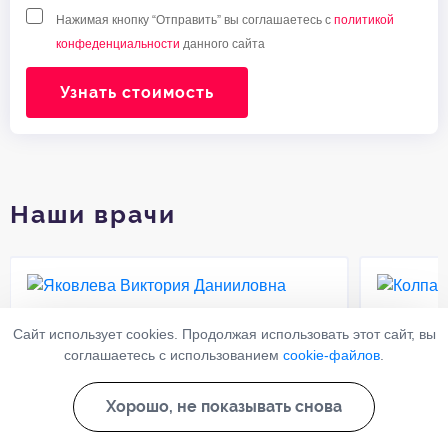
Нажимая кнопку “Отправить” вы соглашаетесь с
политикой
конфеденциальности
данного сайта
Узнать стоимость
Наши врачи
Яковлева Виктория
Колпа
Сайт использует cookies. Продолжая использовать этот сайт, вы
соглашаетесь с использованием
cookie-файлов
.
Данииловна
Роман
Психиатр-нарколог
Психиатр
Хорошо, не показывать снова
18 лет
Стаж работы:
Стаж раб