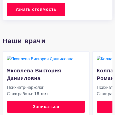
Узнать стоимость
Наши врачи
Яковлева Виктория
Колпа
Данииловна
Роман
Психиатр-нарколог
Психиатр
18 лет
Стаж работы:
Стаж раб
Записаться