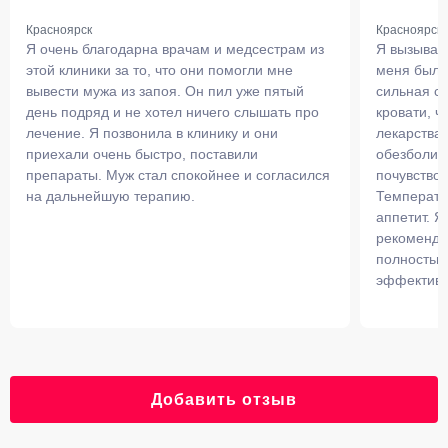
Красноярск
Красноярск
Я очень благодарна врачам и медсестрам из
Я вызывал 
этой клиники за то, что они помогли мне
меня была
вывести мужа из запоя. Он пил уже пятый
сильная сл
день подряд и не хотел ничего слышать про
кровати, ч
лечение. Я позвонила в клинику и они
лекарства.
приехали очень быстро, поставили
обезболив
препараты. Муж стал спокойнее и согласился
почувствов
на дальнейшую терапию.
Температу
аппетит. Я
рекоменда
полностью
эффективн
Добавить отзыв