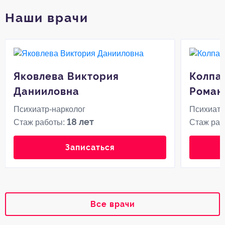
Наши врачи
Яковлева Виктория
Колпа
Данииловна
Роман
Психиатр-нарколог
Психиатр
18 лет
Стаж работы:
Стаж раб
Записаться
Все врачи