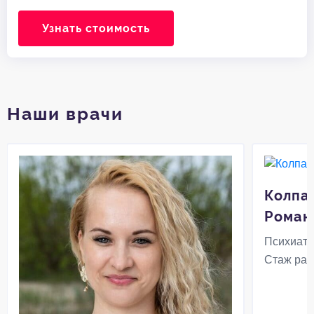
Узнать стоимость
Наши врачи
Колпа
Роман
Психиатр
Стаж раб