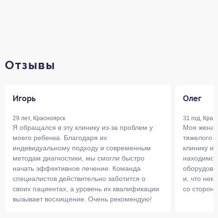
Отзывы
Игорь
Олег
29 лет, Красноярск
31 год, Крас
Я обращался в эту клинику из-за проблем у
Моя жена 
моего ребенка. Благодаря их
тяжелого с
индивидуальному подходу и современным
клинику и 
методам диагностики, мы смогли быстро
находимся
начать эффективное лечение. Команда
оборудова
специалистов действительно заботится о
и, что не
своих пациентах, а уровень их квалификации
со сторон
вызывает восхищение. Очень рекомендую!