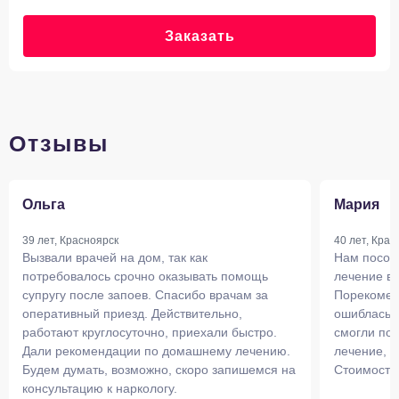
Заказать
Отзывы
Ольга
Мария
39 лет, Красноярск
40 лет, Крас
Вызвали врачей на дом, так как
Нам посов
потребовалось срочно оказывать помощь
лечение в
супругу после запоев. Спасибо врачам за
Порекоменд
оперативный приезд. Действительно,
ошиблась ч
работают круглосуточно, приехали быстро.
смогли по
Дали рекомендации по домашнему лечению.
лечение, п
Будем думать, возможно, скоро запишемся на
Стоимость
консультацию к наркологу.