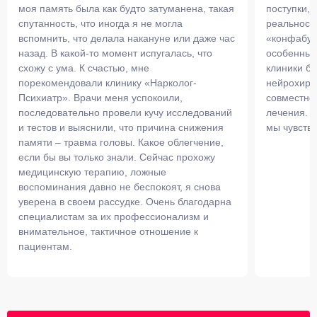
моя память была как будто затуманена, такая
поступки, 
спутанность, что иногда я не могла
реальности
вспомнить, что делала накануне или даже час
«конфабуле
назад. В какой-то момент испугалась, что
особенный
схожу с ума. К счастью, мне
клиники бе
порекомендовали клинику «Нарколог-
нейрохирур
Психиатр». Врачи меня успокоили,
совместно
последовательно провели кучу исследований
лечения. В
и тестов и выяснили, что причина снижения
мы чувству
памяти – травма головы. Какое облегчение,
если бы вы только знали. Сейчас прохожу
медицинскую терапию, ложные
воспоминания давно не беспокоят, я снова
уверена в своем рассудке. Очень благодарна
специалистам за их профессионализм и
внимательное, тактичное отношение к
пациентам.