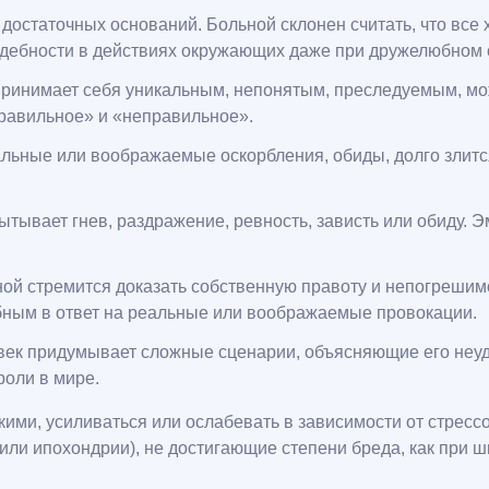
остаточных оснований. Больной склонен считать, что все х
аждебности в действиях окружающих даже при дружелюбном
принимает себя уникальным, непонятым, преследуемым, мож
правильное» и «неправильное».
альные или воображаемые оскорбления, обиды, долго злитс
ывает гнев, раздражение, ревность, зависть или обиду. Э
й стремится доказать собственную правоту и непогрешимос
ебным в ответ на реальные или воображаемые провокации.
ек придумывает сложные сценарии, объясняющие его неудач
роли в мире.
ми, усиливаться или ослабевать в зависимости от стресс
или ипохондрии), не достигающие степени бреда, как при 