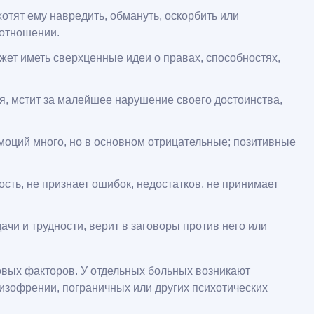
отят ему навредить, обмануть, оскорбить или
 отношении.
ет иметь сверхценные идеи о правах, способностях,
я, мстит за малейшее нарушение своего достоинства,
моций много, но в основном отрицательные; позитивные
ть, не признает ошибок, недостатков, не принимает
и и трудности, верит в заговоры против него или
овых факторов. У отдельных больных возникают
шизофрении, пограничных или других психотических