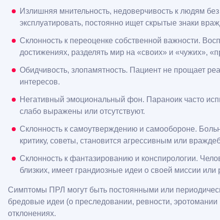
Излишняя мнительность, недоверчивость к людям без д
эксплуатировать, постоянно ищет скрытые знаки вр
Склонность к переоценке собственной важности. Вос
достижениях, разделять мир на «своих» и «чужих», «
Обидчивость, злопамятность. Пациент не прощает ре
интересов.
Негативный эмоциональный фон. Параноик часто испыт
слабо выражены или отсутствуют.
Склонность к самоутверждению и самообороне. Больно
критику, советы, становится агрессивным или вражд
Склонность к фантазированию и конспирологии. Челов
близких, имеет грандиозные идеи о своей миссии или 
Симптомы ПРЛ могут быть постоянными или периодически
бредовые идеи (о преследовании, ревности, эротомании 
отклонениях.