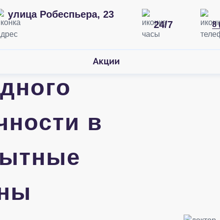
улица Робеспьера, 23
24/7
8 
Акции
идного
чности в
пытные
ены